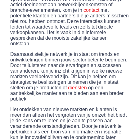
actief deelneemt aan netwerkbijeenkomsten of
branche-evenementen, kom je in
contact
met
potentiële klanten en partners die je anders misschien
niet zou hebben ontmoet. Deze interacties kunnen
leiden tot waardevolle leads en zelfs tot directe
verkoopkansen. Het is vaak in die informele
gesprekken dat de mooiste zakelijke kansen
ontstaan.
Daarnaast stelt je netwerk je in staat om trends en
ontwikkelingen binnen jouw sector beter te begrijpen.
Door te luisteren naar de ervaringen en successen
van anderen, kun je inzicht krijgen in welke nieuwe
markten veelbelovend zijn. Dit kan je helpen om
strategische beslissingen te nemen die je in staat
stellen om je producten of
diensten
op een
aantrekkelijke manier aan te bieden aan een breder
publiek.
Het ontdekken van nieuwe markten en klanten is
meer dan alleen het vergroten van je omzet; het biedt
je de kans om te leren en je aan te passen aan
veranderende omstandigheden. Door je netwerk te
gebruiken als een bron van informatie en inspiratie,
kun je innovatief blijven en je onderneming laten