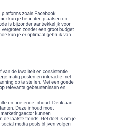
n platforms zoals Facebook,
mer kun je berichten plaatsen en
ode is bijzonder aantrekkelijk voor
n vergroten zonder een groot budget
hoe kun je er optimaal gebruik van
 van de kwaliteit en consistentie
regelmatig posten en interactie met
anning op te stellen. Met een goede
 op relevante gebeurtenissen en
volle en boeiende inhoud. Denk aan
klanten. Deze inhoud moet
e marketingsector kunnen
n de laatste trends. Het doel is om je
 social media posts blijven volgen