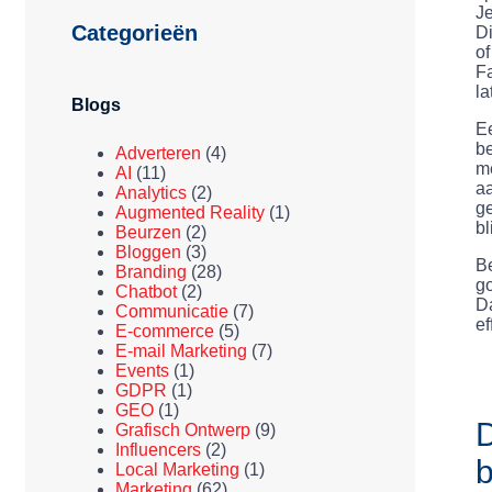
Je
Categorieën
Di
of
Fa
la
Blogs
Ee
be
Adverteren
(4)
me
AI
(11)
aa
Analytics
(2)
ge
Augmented Reality
(1)
bl
Beurzen
(2)
Bloggen
(3)
Be
Branding
(28)
go
Chatbot
(2)
Da
Communicatie
(7)
ef
E-commerce
(5)
E-mail Marketing
(7)
Events
(1)
GDPR
(1)
GEO
(1)
D
Grafisch Ontwerp
(9)
Influencers
(2)
b
Local Marketing
(1)
Marketing
(62)