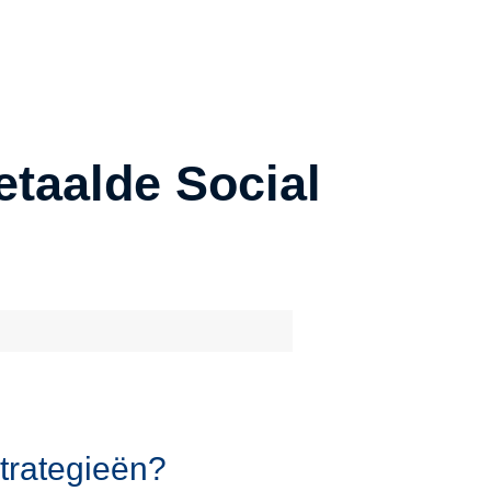
etaalde Social
strategieën?