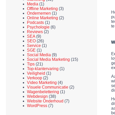
Media
(1)
Offline Marketing
(3)
Ho
Ondernemen
(1)
pu
Online Marketing
(2)
te
Podcasts
(1)
te
Psychologie
(6)
Reviews
(2)
SEA
(9)
SEO
(26)
W
Service
(1)
SGE
(1)
Ee
Social Media
(9)
lo
Social Media Marketing
(15)
ge
Tips
(21)
ex
Top-klantervaring
(1)
Veiligheid
(1)
Aa
Verkoop
(2)
wi
Video Marketing
(4)
se
Visuele Communicatie
(2)
di
Wagenbelettering
(1)
Webdesign
(38)
He
Website Onderhoud
(7)
di
WordPress
(7)
aa
b