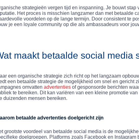
ganische strategieën vergen tijd en inspanning. Je bouwt stap 
putatie. Het proces is misschien langzamer dan met betaalde 
ardevolle voordelen op de lange termijn. Door consistent te p
ouw je een loyale community op die als ambassadeurs voor jou
at maakt betaalde social media s
ar een organische strategie zich richt op het langzaam opbouwe
edt een betaalde strategie de mogelijkheid om snel en gericht z
ampagnes omvatten
advertenties
of gesponsorde berichten waar
bliek te bereiken. Dit kan variëren van een kleine promotie va
ie duizenden mensen bereiken.
aarom betaalde advertenties doelgericht zijn
t grootste voordeel van betaalde social media is de mogelijkhei
ecifieke doelgroepen. Platforms zoals Facebook en Instagram b