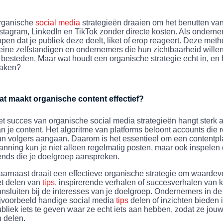
rganische
social media
strategieën draaien om het benutten va
stagram, LinkedIn en TikTok zonder directe kosten. Als onderne
pen dat je publiek deze deelt, liket of erop reageert. Deze meth
eine zelfstandigen en ondernemers die hun zichtbaarheid wille
 besteden. Maar wat houdt een organische strategie echt in, en 
aken?
at maakt organische content effectief?
t succes van organische social media strategieën hangt sterk af
n je content. Het algoritme van platforms beloont accounts die 
n volgers aangaan. Daarom is het essentieel om een contentpl
anning kun je niet alleen regelmatig posten, maar ook inspelen
ends die je doelgroep aanspreken.
arnaast draait een effectieve organische strategie om waarde
t delen van
tips
, inspirerende verhalen of succesverhalen van 
nsluiten bij de interesses van je doelgroep. Ondernemers in d
jvoorbeeld handige social media
tips
delen of inzichten bieden i
bliek iets te geven waar ze echt iets aan hebben, zodat ze jouw
 delen.