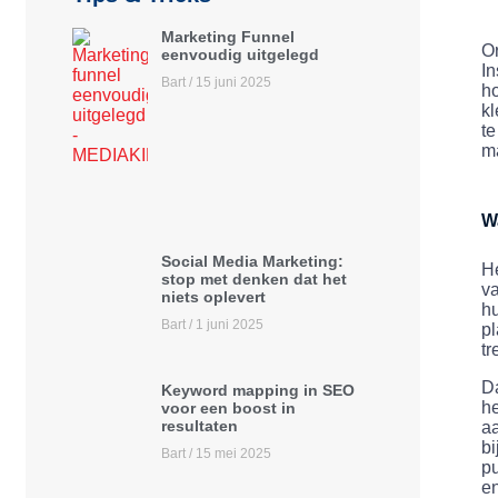
Marketing Funnel
O
eenvoudig uitgelegd
In
Bart
15 juni 2025
ho
kl
te
m
W
Social Media Marketing:
He
stop met denken dat het
va
niets oplevert
hu
Bart
1 juni 2025
pl
tr
Da
Keyword mapping in SEO
he
voor een boost in
resultaten
aa
bi
Bart
15 mei 2025
pu
en