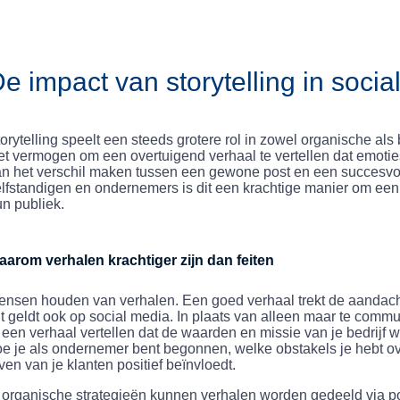
e impact van storytelling in socia
orytelling speelt een steeds grotere rol in zowel organische als
t vermogen om een overtuigend verhaal te vertellen dat emotie
an het verschil maken tussen een gewone post en een succesvo
lfstandigen en ondernemers is dit een krachtige manier om een b
n publiek.
aarom verhalen krachtiger zijn dan feiten
nsen houden van verhalen. Een goed verhaal trekt de aandacht,
t geldt ook op social media. In plaats van alleen maar te commu
 een verhaal vertellen dat de waarden en missie van je bedrijf 
e je als ondernemer bent begonnen, welke obstakels je hebt o
ven van je klanten positief beïnvloedt.
 organische strategieën kunnen verhalen worden gedeeld via post