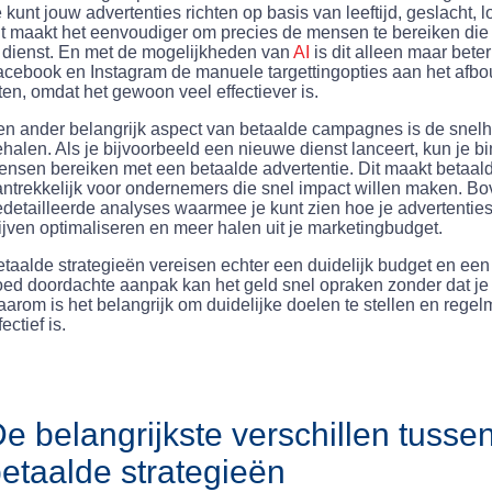
 kunt jouw advertenties richten op basis van leeftijd, geslacht, l
t maakt het eenvoudiger om precies de mensen te bereiken die 
 dienst. En met de mogelijkheden van
AI
is dit alleen maar beter
cebook en Instagram de manuele targettingopties aan het afbou
ten, omdat het gewoon veel effectiever is.
n ander belangrijk aspect van betaalde campagnes is de snelh
halen. Als je bijvoorbeeld een nieuwe dienst lanceert, kun je
nsen bereiken met een betaalde advertentie. Dit maakt betaald
ntrekkelijk voor ondernemers die snel impact willen maken. Bo
detailleerde analyses waarmee je kunt zien hoe je advertenties 
ijven optimaliseren en meer halen uit je marketingbudget.
taalde strategieën vereisen echter een duidelijk budget en ee
ed doordachte aanpak kan het geld snel opraken zonder dat je 
arom is het belangrijk om duidelijke doelen te stellen en rege
fectief is.
e belangrijkste verschillen tusse
etaalde strategieën