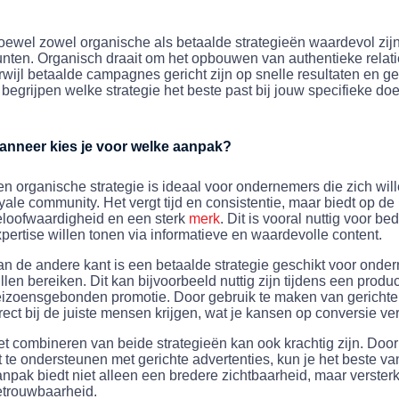
ewel zowel organische als betaalde strategieën waardevol zijn,
nten. Organisch draait om het opbouwen van authentieke relati
rwijl betaalde campagnes gericht zijn op snelle resultaten en ger
 begrijpen welke strategie het beste past bij jouw specifieke do
anneer kies je voor welke aanpak?
n organische strategie is ideaal voor ondernemers die zich wi
yale community. Het vergt tijd en consistentie, maar biedt op de
loofwaardigheid en een sterk
merk
. Dit is vooral nuttig voor b
pertise willen tonen via informatieve en waardevolle content.
n de andere kant is een betaalde strategie geschikt voor onder
llen bereiken. Dit kan bijvoorbeeld nuttig zijn tijdens een produ
izoensgebonden promotie. Door gebruik te maken van gerichte 
rect bij de juiste mensen krijgen, wat je kansen op conversie ver
t combineren van beide strategieën kan ook krachtig zijn. Doo
t te ondersteunen met gerichte advertenties, kun je het beste 
npak biedt niet alleen een bredere zichtbaarheid, maar verster
etrouwbaarheid.