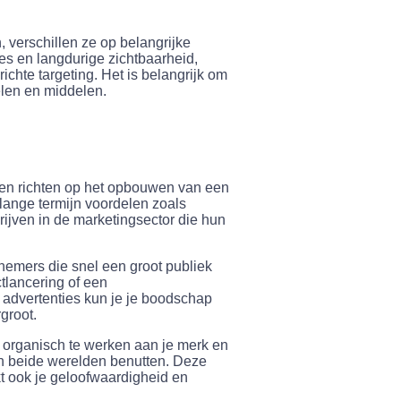
 verschillen ze op belangrijke
es en langdurige zichtbaarheid,
ichte targeting. Het is belangrijk om
elen en middelen.
llen richten op het opbouwen van een
 lange termijn voordelen zoals
edrijven in de marketingsector die hun
nemers die snel een groot publiek
ctlancering of een
advertenties kun je je boodschap
groot.
r organisch te werken aan je merk en
van beide werelden benutten. Deze
kt ook je geloofwaardigheid en