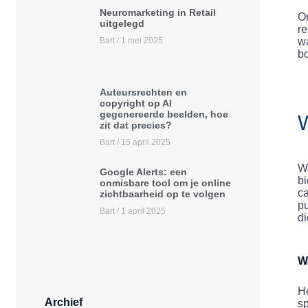
Neuromarketing in Retail
Or
uitgelegd
re
wa
Bart
1 mei 2025
b
Auteursrechten en
copyright op AI
gegenereerde beelden, hoe
W
zit dat precies?
Bart
15 april 2025
Wa
Google Alerts: een
bi
onmisbare tool om je online
c
zichtbaarheid op te volgen
pu
Bart
1 april 2025
d
W
He
Archief
sp