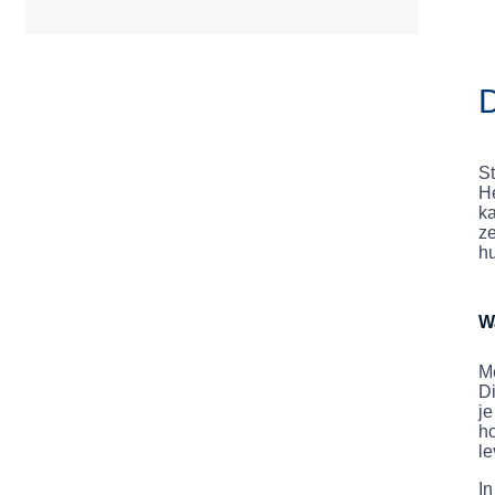
D
St
He
k
ze
hu
W
Me
Di
je
ho
le
In