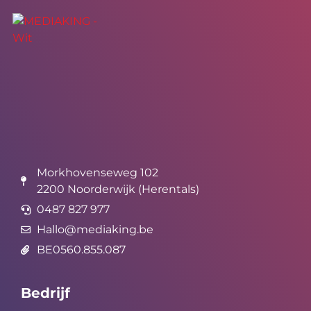
Morkhovenseweg 102
2200 Noorderwijk (Herentals)
0487 827 977
Hallo@mediaking.be
BE0560.855.087
Bedrijf