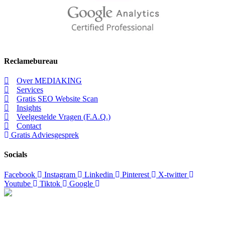
Reclamebureau
Over MEDIAKING
Services
Gratis SEO Website Scan
Insights
Veelgestelde Vragen (F.A.Q.)
Contact
Gratis Adviesgesprek
Socials
Facebook
Instagram
Linkedin
Pinterest
X-twitter
Youtube
Tiktok
Google