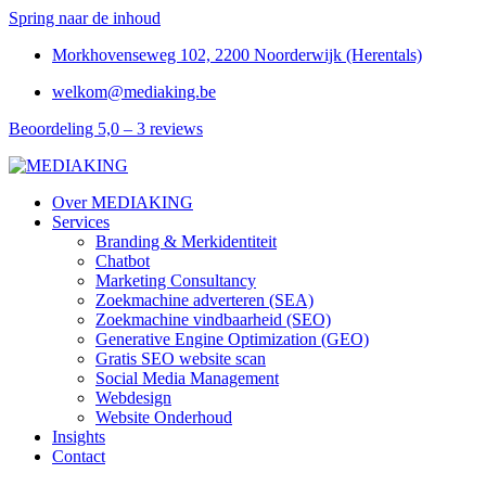
Spring naar de inhoud
Morkhovenseweg 102, 2200 Noorderwijk (Herentals)
welkom@mediaking.be
Beoordeling 5,0 – 3 reviews
Over MEDIAKING
Services
Branding & Merkidentiteit
Chatbot
Marketing Consultancy
Zoekmachine adverteren (SEA)
Zoekmachine vindbaarheid (SEO)
Generative Engine Optimization (GEO)
Gratis SEO website scan
Social Media Management
Webdesign
Website Onderhoud
Insights
Contact